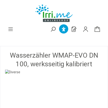
alt springen
Wasserzähler WMAP-EVO DN
100, werksseitig kalibriert
Bildergalerie überspringen