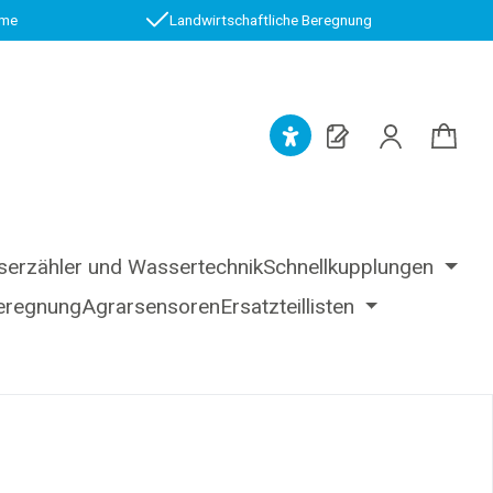
.me
Landwirtschaftliche Beregnung
erzähler und Wassertechnik
Schnellkupplungen
eregnung
Agrarsensoren
Ersatzteillisten