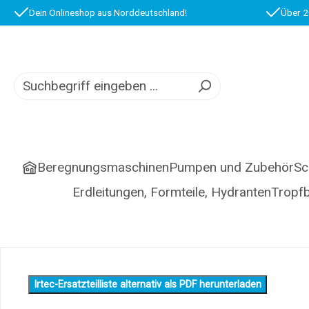
Dein Onlineshop aus Norddeutschland!
Über 2
springen
Zur Hauptnavigation springen
Beregnungsmaschinen
Pumpen und Zubehör
Sc
Erdleitungen, Formteile, Hydranten
Tropf
Irtec-Ersatzteilliste alternativ als PDF herunterladen