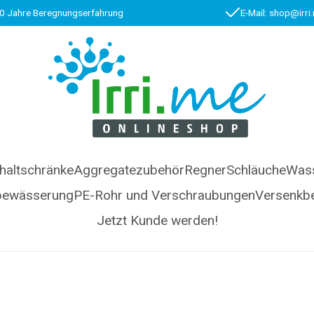
0 Jahre Beregnungserfahrung
E-Mail: shop@irri
haltschränke
Aggregatezubehör
Regner
Schläuche
Wass
bewässerung
PE-Rohr und Verschraubungen
Versenkb
Jetzt Kunde werden!