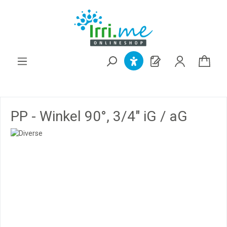
alt springen
PP - Winkel 90°, 3/4" iG / aG
Bildergalerie überspringen