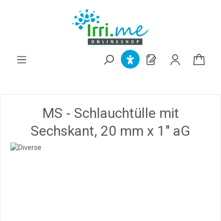
alt springen
MS - Schlauchtülle mit
Sechskant, 20 mm x 1" aG
Bildergalerie überspringen