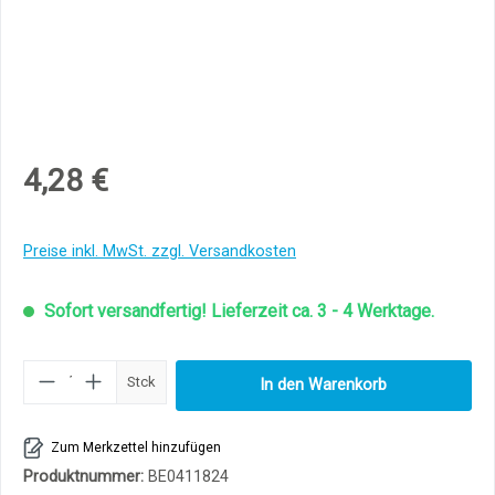
4,28 €
Preise inkl. MwSt. zzgl. Versandkosten
Sofort versandfertig! Lieferzeit ca. 3 - 4 Werktage.
Produkt Anzahl: Gib den gewünschten Wert ei
Stck
In den Warenkorb
Zum Merkzettel hinzufügen
Produktnummer:
BE0411824