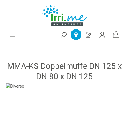
alt springen
MMA-KS Doppelmuffe DN 125 x
DN 80 x DN 125
Bildergalerie überspringen