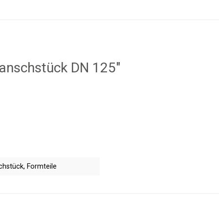
lanschstück DN 125"
chstück, Formteile