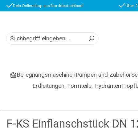
Dein Onlineshop aus Norddeutschland!
Über 2
springen
Zur Hauptnavigation springen
Beregnungsmaschinen
Pumpen und Zubehör
Sc
Erdleitungen, Formteile, Hydranten
Tropf
F-KS Einflanschstück DN 1