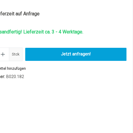
ferzeit auf Anfrage
sandfertig! Lieferzeit ca. 3 - 4 Werktage.
Produkt Anzahl: Gib den gewünscht
Jetzt anfragen!
Stck
ttel hinzufügen
er:
B020.182