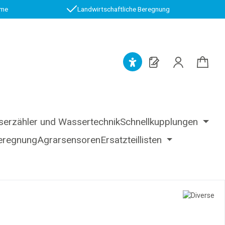
.me
Landwirtschaftliche Beregnung
erzähler und Wassertechnik
Schnellkupplungen
eregnung
Agrarsensoren
Ersatzteillisten