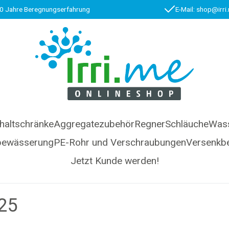
0 Jahre Beregnungserfahrung
E-Mail: shop@irri
haltschränke
Aggregatezubehör
Regner
Schläuche
Wass
bewässerung
PE-Rohr und Verschraubungen
Versenkb
Jetzt Kunde werden!
25