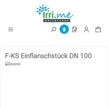
alt springen
F-KS Einflanschstück DN 100
Bildergalerie überspringen