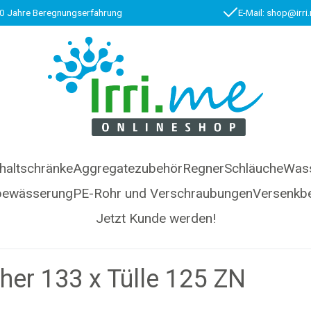
0 Jahre Beregnungserfahrung
E-Mail: shop@irri
haltschränke
Aggregatezubehör
Regner
Schläuche
Wass
bewässerung
PE-Rohr und Verschraubungen
Versenkb
Jetzt Kunde werden!
her 133 x Tülle 125 ZN