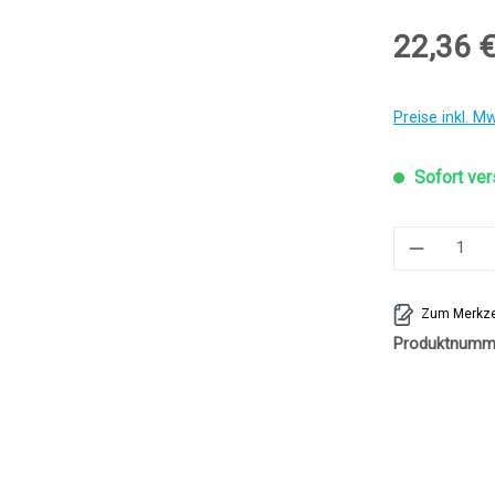
22,36 
Preise inkl. M
Sofort ver
Produkt 
Zum Merkze
Produktnumm