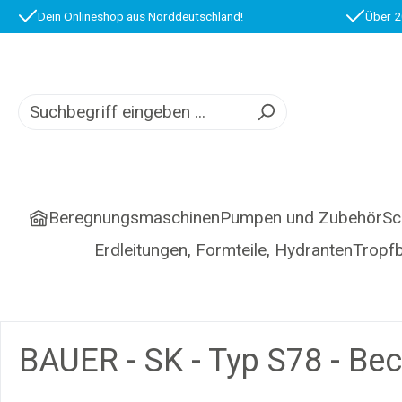
Dein Onlineshop aus Norddeutschland!
Über 2
springen
Zur Hauptnavigation springen
Beregnungsmaschinen
Pumpen und Zubehör
Sc
Erdleitungen, Formteile, Hydranten
Tropf
BAUER - SK - Typ S78 - Bec