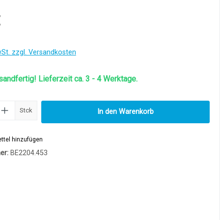
€
wSt. zzgl. Versandkosten
sandfertig! Lieferzeit ca. 3 - 4 Werktage.
Anzahl: Gib den gewünschten Wert ein od
Stck
In den Warenkorb
ttel hinzufügen
er:
BE2204.453