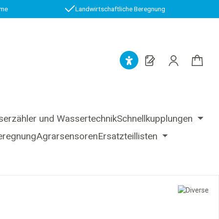
.me
Landwirtschaftliche Beregnung
erzähler und Wassertechnik
Schnellkupplungen
eregnung
Agrarsensoren
Ersatzteillisten